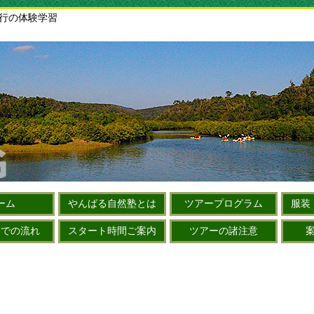
旅行の体験学習
ーム
やんばる自然塾とは
ツアープログラム
服装
までの流れ
スタート時間ご案内
ツアーの諸注意