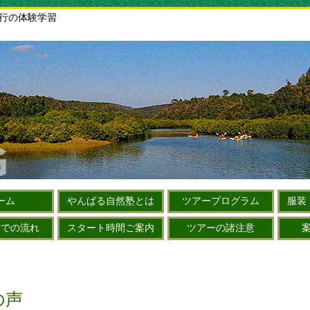
旅行の体験学習
ーム
やんばる自然塾とは
ツアープログラム
服装
までの流れ
スタート時間ご案内
ツアーの諸注意
の声