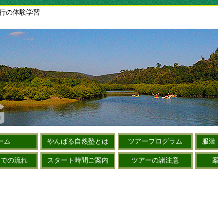
旅行の体験学習
ーム
やんばる自然塾とは
ツアープログラム
服装
までの流れ
スタート時間ご案内
ツアーの諸注意