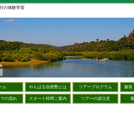
旅行の体験学習
ーム
やんばる自然塾とは
ツアープログラム
服装
までの流れ
スタート時間ご案内
ツアーの諸注意