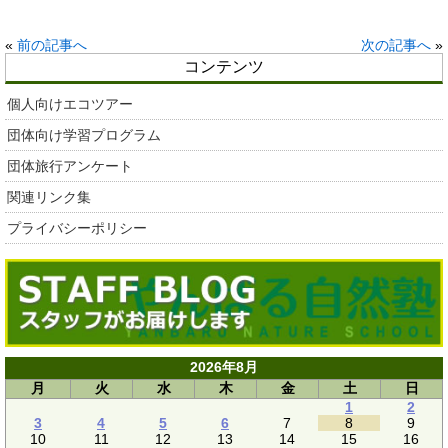
«
前の記事へ
次の記事へ
»
コンテンツ
個人向けエコツアー
団体向け学習プログラム
団体旅行アンケート
関連リンク集
プライバシーポリシー
2026年8月
月
火
水
木
金
土
日
1
2
3
4
5
6
7
8
9
10
11
12
13
14
15
16