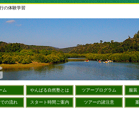
旅行の体験学習
ーム
やんばる自然塾とは
ツアープログラム
服装
までの流れ
スタート時間ご案内
ツアーの諸注意