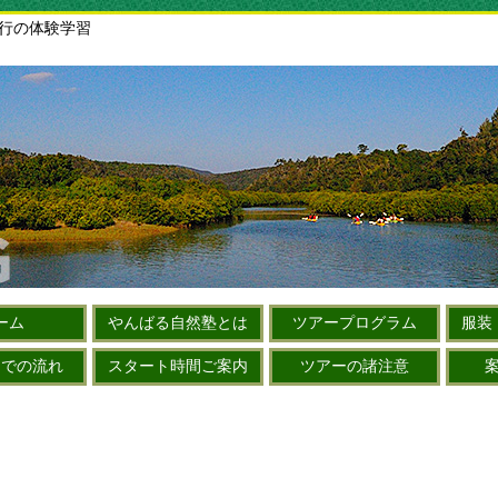
旅行の体験学習
ーム
やんばる自然塾とは
ツアープログラム
服装
までの流れ
スタート時間ご案内
ツアーの諸注意