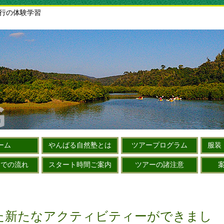
旅行の体験学習
ーム
やんばる自然塾とは
ツアープログラム
服装
までの流れ
スタート時間ご案内
ツアーの諸注意
た新たなアクティビティーができまし