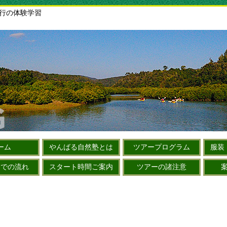
旅行の体験学習
ーム
やんばる自然塾とは
ツアープログラム
服装
までの流れ
スタート時間ご案内
ツアーの諸注意