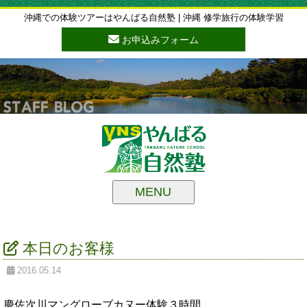
沖縄での体験ツアーはやんばる自然塾 | 沖縄 修学旅行の体験学習
お申込みフォーム
MENU
本日のお客様
2016.05.14
慶佐次川マングローブカヌー体験３時間