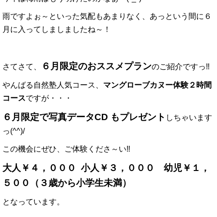
雨ですよぉ～といった気配もあまりなく、あっという間に６
月に入ってしましましたね～！
６月限定のおススメプラン
さてさて、
のご紹介ですっ‼
やんばる自然塾人気コース、
マングローブカヌー体験２時間
コース
ですが・・・
６月限定で写真データCD もプレゼント
しちゃいます
っ(^^)/
この機会にぜひ、ご体験くださ～い‼
大人￥４，０００ 小人￥３，０００ 幼児￥１，
５００（３歳から小学生未満）
となっています。