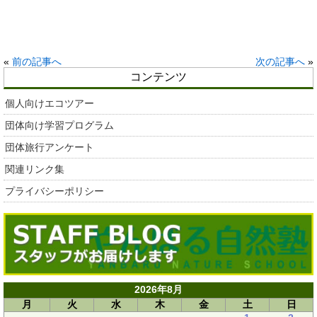
«
前の記事へ
次の記事へ
»
コンテンツ
個人向けエコツアー
団体向け学習プログラム
団体旅行アンケート
関連リンク集
プライバシーポリシー
2026年8月
月
火
水
木
金
土
日