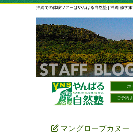
沖縄での体験ツアーはやんばる自然塾 | 沖縄 修学
ホ
ご予約
マングローブカヌー（