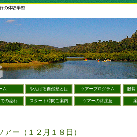
旅行の体験学習
ーム
やんばる自然塾とは
ツアープログラム
服装
までの流れ
スタート時間ご案内
ツアーの諸注意
ツアー（１２月１８日）