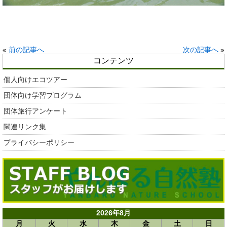
«
前の記事へ
次の記事へ
»
コンテンツ
個人向けエコツアー
団体向け学習プログラム
団体旅行アンケート
関連リンク集
プライバシーポリシー
2026年8月
月
火
水
木
金
土
日