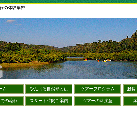
旅行の体験学習
ーム
やんばる自然塾とは
ツアープログラム
服装
までの流れ
スタート時間ご案内
ツアーの諸注意