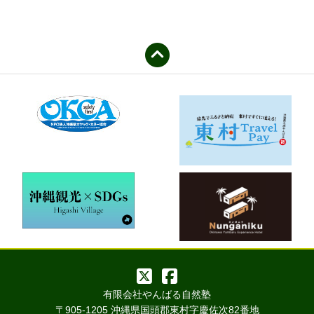
有限会社やんばる自然塾
〒905-1205 沖縄県国頭郡東村字慶佐次82番地