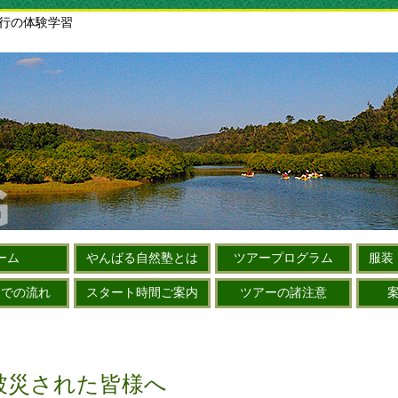
旅行の体験学習
ーム
やんばる自然塾とは
ツアープログラム
服装
までの流れ
スタート時間ご案内
ツアーの諸注意
被災された皆様へ