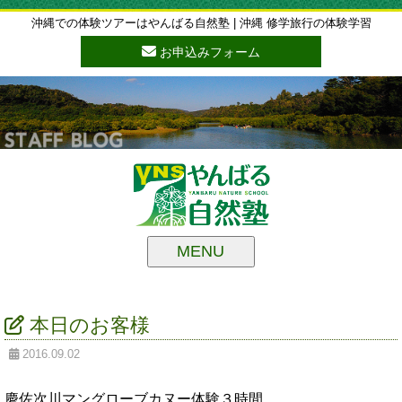
沖縄での体験ツアーはやんばる自然塾 | 沖縄 修学旅行の体験学習
お申込みフォーム
MENU
本日のお客様
2016.09.02
慶佐次川マングローブカヌー体験３時間