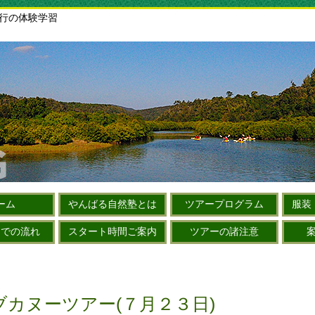
旅行の体験学習
ーム
やんばる自然塾とは
ツアープログラム
服装
までの流れ
スタート時間ご案内
ツアーの諸注意
カヌーツアー(７月２３日)