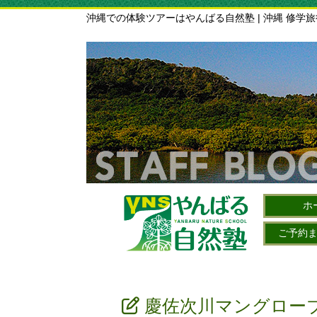
沖縄での体験ツアーはやんばる自然塾 | 沖縄 修学
ホ
ご予約
慶佐次川マングローブ