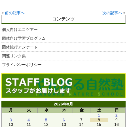
«
前の記事へ
次の記事へ
»
コンテンツ
個人向けエコツアー
団体向け学習プログラム
団体旅行アンケート
関連リンク集
プライバシーポリシー
2026年8月
月
火
水
木
金
土
日
1
2
3
4
5
6
7
8
9
10
11
12
13
14
15
16