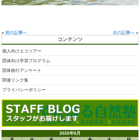
«
前の記事へ
次の記事へ
»
コンテンツ
個人向けエコツアー
団体向け学習プログラム
団体旅行アンケート
関連リンク集
プライバシーポリシー
2026年8月
月
火
水
木
金
土
日