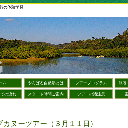
旅行の体験学習
ーム
やんばる自然塾とは
ツアープログラム
服装
までの流れ
スタート時間ご案内
ツアーの諸注意
ブカヌーツアー（３月１１日）