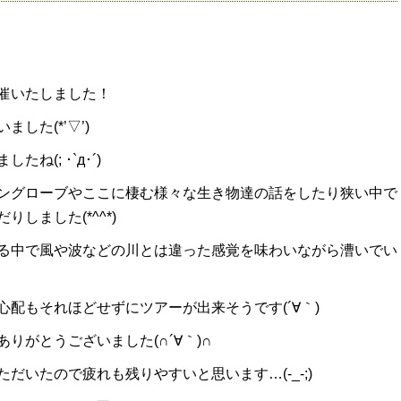
催いたしました！
した(*’▽’)
(; ･`д･´)
ングローブやここに棲む様々な生き物達の話をしたり狭い中で
しました(*^^*)
る中で風や波などの川とは違った感覚を味わいながら漕いでい
配もそれほどせずにツアーが出来そうです(´∀｀)
りがとうございました(∩´∀｀)∩
だいたので疲れも残りやすいと思います…(-_-;)