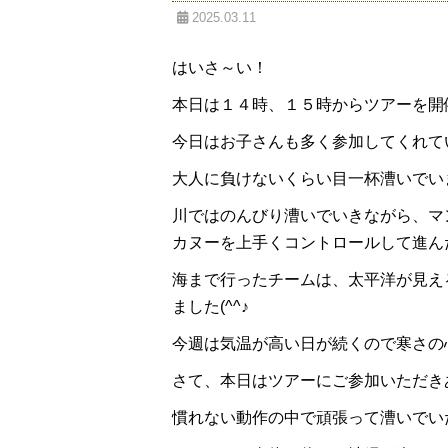
2025.03.11
はいさ～い！
本日は１４時、１５時からツアーを開
今日はお子さんも多く参加してくれていま
大人に負けないくらい目一杯漕いでいましたね
川ではのんびり漕いでいきながら、マ
カヌーを上手くコントロールして進んだり
海まで行ったチームは、太平洋が見え
ました(^^♪
今週は気温が高い日が続くので寒さの心
さて、本日はツアーにご参加いただきあ
慣れない動作の中で頑張って漕いでいた