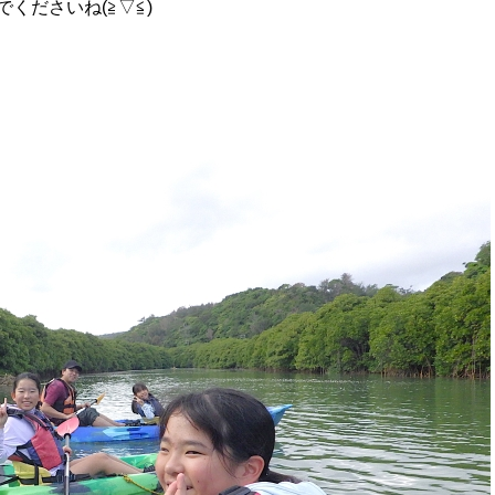
くださいね(≧▽≦)