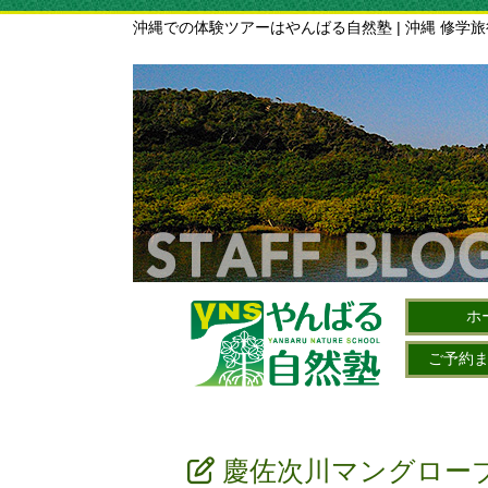
沖縄での体験ツアーはやんばる自然塾 | 沖縄 修学
ホ
ご予約
慶佐次川マングロー