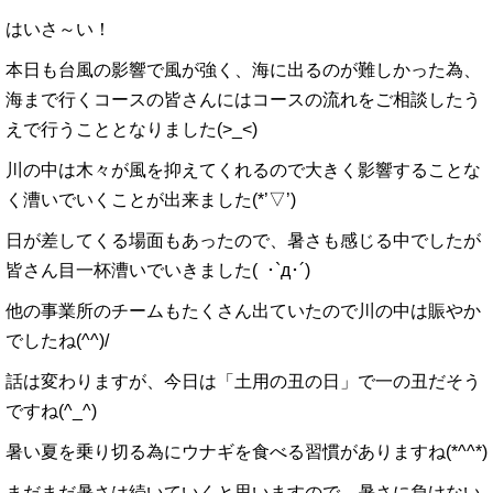
はいさ～い！
本日も台風の影響で風が強く、海に出るのが難しかった為、
海まで行くコースの皆さんにはコースの流れをご相談したう
えで行うこととなりました(>_<)
川の中は木々が風を抑えてくれるので大きく影響することな
く漕いでいくことが出来ました(*’▽’)
日が差してくる場面もあったので、暑さも感じる中でしたが
皆さん目一杯漕いでいきました( ･`д･´)
他の事業所のチームもたくさん出ていたので川の中は賑やか
でしたね(^^)/
話は変わりますが、今日は「土用の丑の日」で一の丑だそう
ですね(^_^)
暑い夏を乗り切る為にウナギを食べる習慣がありますね(*^^*)
まだまだ暑さは続いていくと思いますので、暑さに負けない