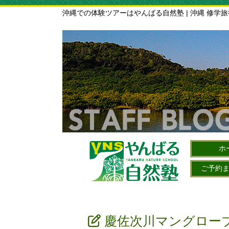
沖縄での体験ツアーはやんばる自然塾 | 沖縄 修学
ホ
ご予約
慶佐次川マングロー