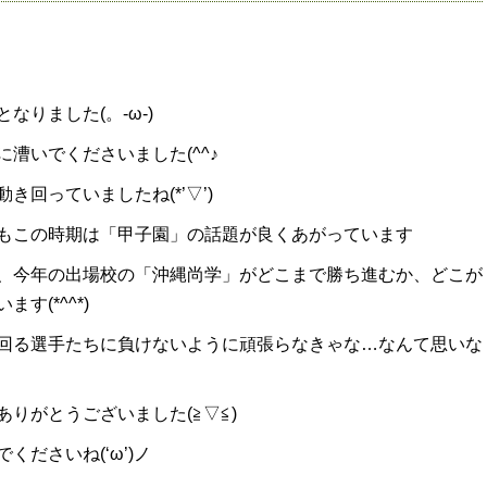
りました(。-ω-)
漕いでくださいました(^^♪
回っていましたね(*’▽’)
もこの時期は「甲子園」の話題が良くあがっています
、今年の出場校の「沖縄尚学」がどこまで勝ち進むか、どこが
(*^^*)
回る選手たちに負けないように頑張らなきゃな…なんて思いな
りがとうございました(≧▽≦)
ださいね(‘ω’)ノ