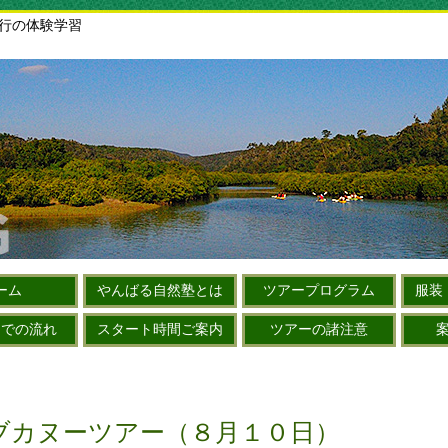
旅行の体験学習
ーム
やんばる自然塾とは
ツアープログラム
服装
までの流れ
スタート時間ご案内
ツアーの諸注意
ブカヌーツアー（８月１０日）