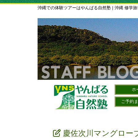
沖縄での体験ツアーはやんばる自然塾 | 沖縄 修学
ホ
ご予約
慶佐次川マングローブ