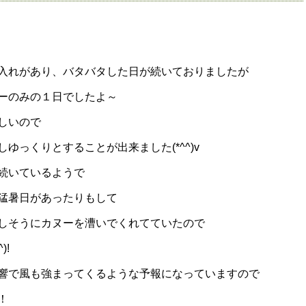
入れがあり、バタバタした日が続いておりましたが
ーのみの１日でしたよ～
しいので
ゆっくりとすることが出来ました(*^^)v
続いているようで
猛暑日があったりもして
しそうにカヌーを漕いでくれてていたので
)!
響で風も強まってくるような予報になっていますので
！