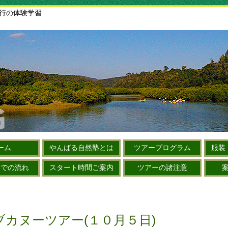
旅行の体験学習
ーム
やんばる自然塾とは
ツアープログラム
服装
までの流れ
スタート時間ご案内
ツアーの諸注意
カヌーツアー(１０月５日)