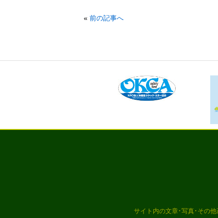
«
前の記事へ
サイト内の文章･写真･その