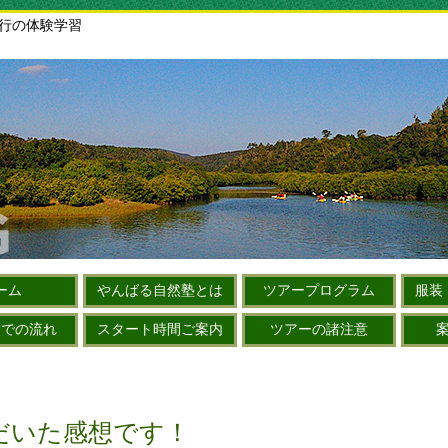
旅行の体験学習
ーム
やんばる自然塾とは
ツアープログラム
服装
までの流れ
スタート時間ご案内
ツアーの諸注意
だいた感想です！