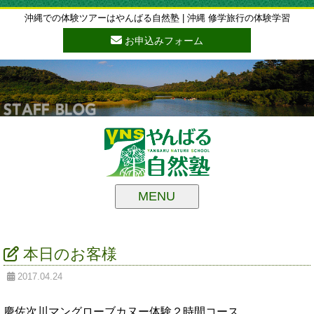
沖縄での体験ツアーはやんばる自然塾 | 沖縄 修学旅行の体験学習
お申込みフォーム
MENU
本日のお客様
2017.04.24
慶佐次川マングローブカヌー体験２時間コース