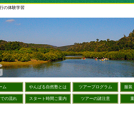
旅行の体験学習
ーム
やんばる自然塾とは
ツアープログラム
服装
までの流れ
スタート時間ご案内
ツアーの諸注意