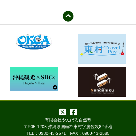
有限会社やんばる自然塾
〒905-1205 沖縄県国頭郡東村字慶佐次82番地
TEL：0980-43-2571｜FAX：0980-43-2585