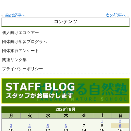
«
前の記事へ
次の記事へ
»
コンテンツ
個人向けエコツアー
団体向け学習プログラム
団体旅行アンケート
関連リンク集
プライバシーポリシー
2026年8月
月
火
水
木
金
土
日
1
2
3
4
5
6
7
8
9
10
11
12
13
14
15
16