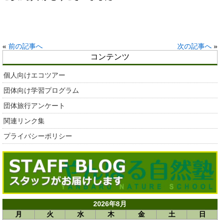
«
前の記事へ
次の記事へ
»
コンテンツ
個人向けエコツアー
団体向け学習プログラム
団体旅行アンケート
関連リンク集
プライバシーポリシー
2026年8月
月
火
水
木
金
土
日