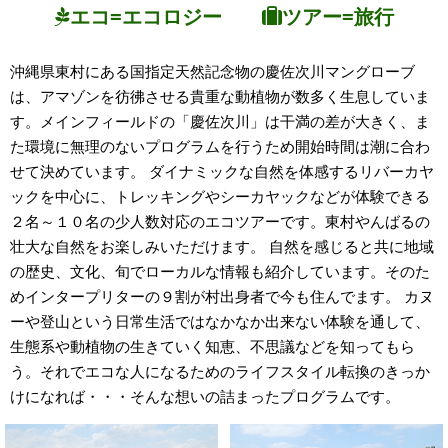
エコ=エコロジー
ツアー=旅行
沖縄県東村にある国指定天然記念物の慶佐次川マングローブ
は、アマゾンを彷彿させる貴重な動植物が数多く生息していま
す。メインフィールドの「慶佐次川」は干満の差が大きく、ま
た環境に無理のないプログラムを行うため開始時間は潮に合わ
せて決めています。 ダイナミックな自然を体感するリバーカヤ
ックを中心に、トレッキングやシーカヤックなどが体験できる
２名～１０名の少人数対応のエコツアーです。東村やんばるの
壮大な自然をお楽しみいただけます。 自然を感じると共に地域
の歴史、文化、旬でローカルな情報も紹介しています。そのた
めインタープリターの９割が村出身者で今も住んでます。 カヌ
ーや登山という日常生活ではなかなか出来ない体験を通して、
生態系や動植物の生きていく知恵、不思議などを知ってもら
う。それでエコな人になるためのライフスタイル転換のきっか
けになれば・・・そんな想いの詰まったプログラムです。