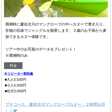
満潮時に慶佐次川のマングローブの中へカヌーで漕ぎ入り、
生物の目線でジャングルを観察します。３歳のお子様から参
加できるカヌー体験です。
ツアー中のお写真のデータをプレゼント！
※満潮時のみ
料金
※リピーター割対象
■大人5,500円
■小人4,500円
■幼児3,000円
プチコース 慶佐次川マングローブカヌー：２時間を詳
しく