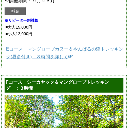
※開催期間：９月～６月
料金
※リピーター割対象
■大人15,000円
■小人12,000円
Eコース マングローブカヌー＆やんばるの森トレッキン
グ(昼食付き)：８時間を詳しく
Fコース シーカヤック＆マングローブトレッキン
グ ：３時間