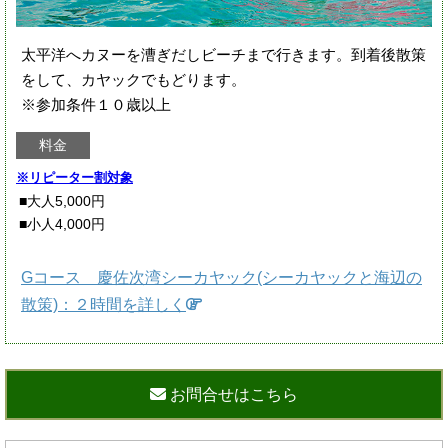
太平洋へカヌーを漕ぎだしビーチまで行きます。到着後散策
をして、カヤックでもどります。
※参加条件１０歳以上
料金
※リピーター割対象
■大人5,000円
■小人4,000円
Gコース 慶佐次湾シーカヤック(シーカヤックと海辺の
散策)：２時間を詳しく
お問合せはこちら