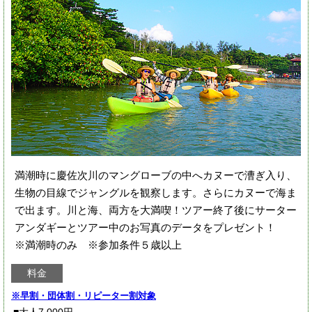
満潮時に慶佐次川のマングローブの中へカヌーで漕ぎ入り、
生物の目線でジャングルを観察します。さらにカヌーで海ま
で出ます。川と海、両方を大満喫！ツアー終了後にサーター
アンダギーとツアー中のお写真のデータをプレゼント！
※満潮時のみ ※参加条件５歳以上
料金
※早割・団体割・リピーター割対象