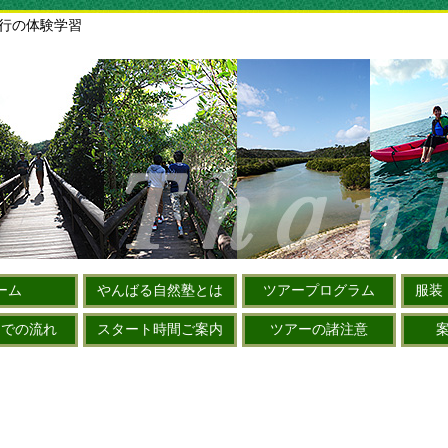
旅行の体験学習
ーム
やんばる自然塾とは
ツアープログラム
服装
までの流れ
スタート時間ご案内
ツアーの諸注意