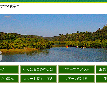
旅行の体験学習
ーム
やんばる自然塾とは
ツアープログラム
服装
までの流れ
スタート時間ご案内
ツアーの諸注意
６