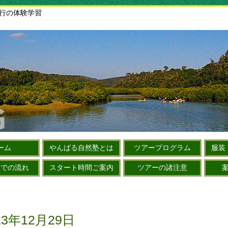
旅行の体験学習
ーム
やんばる自然塾とは
ツアープログラム
服装
までの流れ
スタート時間ご案内
ツアーの諸注意
3年12月29日