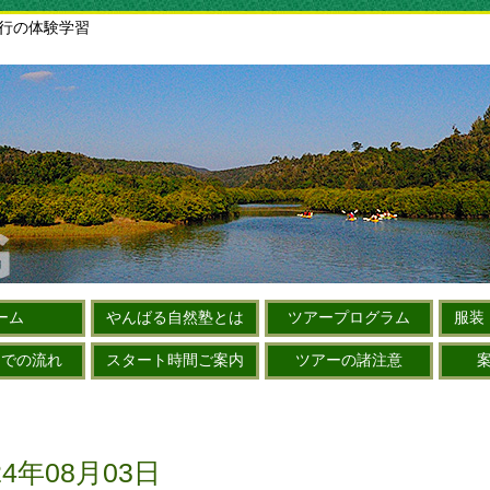
旅行の体験学習
ーム
やんばる自然塾とは
ツアープログラム
服装
までの流れ
スタート時間ご案内
ツアーの諸注意
4年08月03日