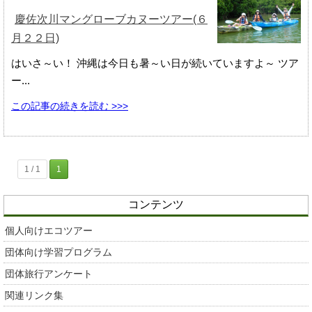
慶佐次川マングローブカヌーツアー(６
月２２日)
はいさ～い！ 沖縄は今日も暑～い日が続いていますよ～ ツア
ー...
この記事の続きを読む >>>
1 / 1
1
コンテンツ
個人向けエコツアー
団体向け学習プログラム
団体旅行アンケート
関連リンク集