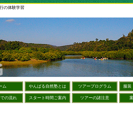
旅行の体験学習
ーム
やんばる自然塾とは
ツアープログラム
服装
までの流れ
スタート時間ご案内
ツアーの諸注意