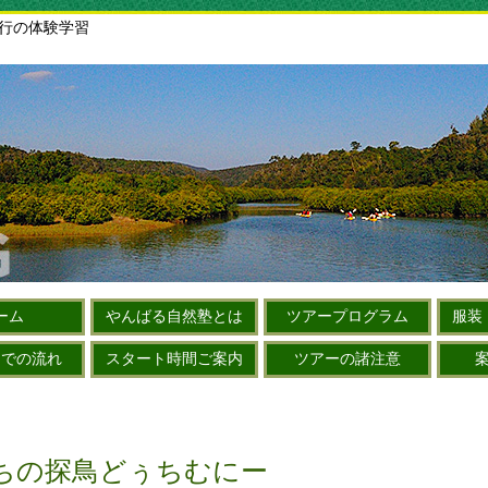
旅行の体験学習
ーム
やんばる自然塾とは
ツアープログラム
服装
までの流れ
スタート時間ご案内
ツアーの諸注意
ちの探鳥どぅちむにー