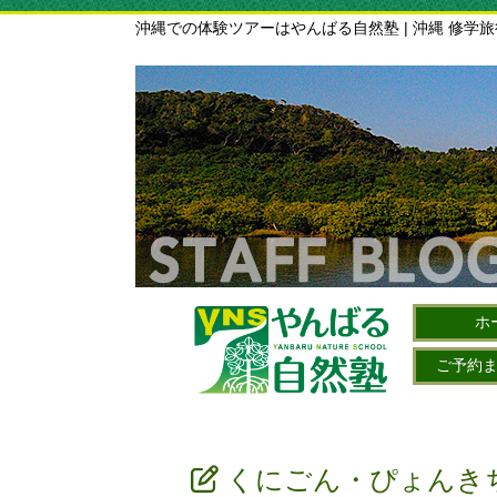
沖縄での体験ツアーはやんばる自然塾 | 沖縄 修学
ホ
ご予約
くにごん・ぴょんき