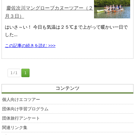
慶佐次川マングローブカヌーツアー（２
月３日）
はいさ～い！ 今日も気温は２５℃まで上がって暖かい一日で
した...
この記事の続きを読む >>>
1 / 1
1
コンテンツ
個人向けエコツアー
団体向け学習プログラム
団体旅行アンケート
関連リンク集