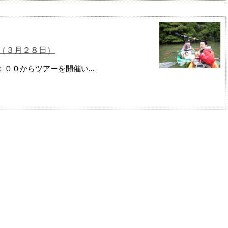
（３月２８日）
００からツアーを開催い...