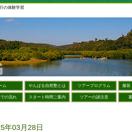
旅行の体験学習
ーム
やんばる自然塾とは
ツアープログラム
服装
までの流れ
スタート時間ご案内
ツアーの諸注意
5年03月28日