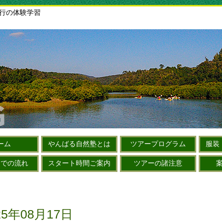
旅行の体験学習
ーム
やんばる自然塾とは
ツアープログラム
服装
までの流れ
スタート時間ご案内
ツアーの諸注意
5年08月17日